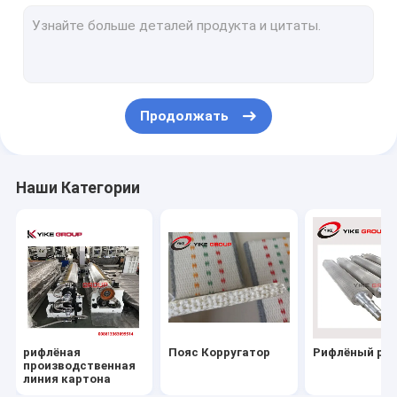
рифлёная машина коробки коробки
Флексо принтер папка склеиватель онлайн машина
Машина Gluer папки
Продолжать
машина рифленой коробки шить
машина ламинатора каннелюры
Наши Категории
плоская кровать умирает автомат для резки
Тонкая машина бомбардира Слиттер лезвия
коробка коробки связывая машину
Части картонных машин
рифлёная
Пояс Корругатор
Рифлёный ро
производственная
линия картона