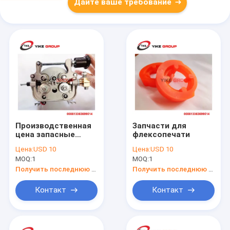
Дайте ваше требование
Производственная
Запчасти для
цена запасные
флексопечати
части Мотор
Цена:
USD 10
Цена:
USD 10
проволочного
MOQ:
1
MOQ:
1
питателя для
волнистой коробки
Получить последнюю цену
Получить последнюю цену
швейной машины
Контакт
Контакт