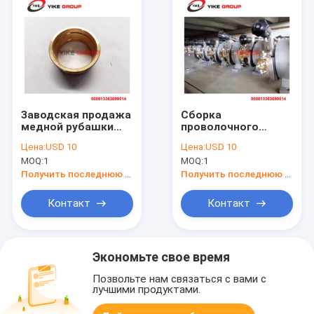
Заводская продажа
Сборка
медной рубашки
проволочного
для ручной резачки
питателя для
Цена:
USD 10
Цена:
USD 10
картонной коробки
MOQ:
1
MOQ:
1
Получить последнюю цену
Получить последнюю цену
Контакт
Контакт
Экономьте свое время
Позвольте нам связаться с вами с
лучшими продуктами.