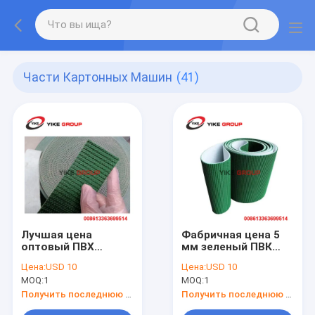
Части Картонных Машин
(41)
Лучшая цена
Фабричная цена 5
оптовый ПВХ
мм зеленый ПВК
конвейерная лента
конвейерный
Цена:
USD 10
Цена:
USD 10
используется для
ремень
MOQ:
1
MOQ:
1
бумажной машины
используется для
с
бумажной машины
Получить последнюю цену
Получить последнюю цену
антискортированным