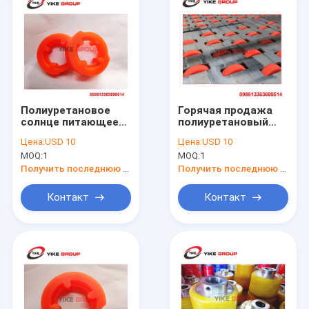
Полиуретановое
Горячая продажа
солнце питающее
полиуретановый
колесо для флексо
ведущий край
Цена:
USD 10
Цена:
USD 10
принтера слотер
бумаги кормовое
MOQ:
1
MOQ:
1
гофрированный
колесо для
картонный картон
принтера
Получить последнюю цену
Получить последнюю цену
Контакт
Контакт
Дом
Продукты
О нас