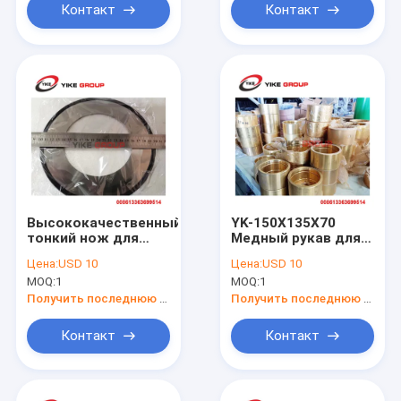
высоким трением
Контакт
Контакт
Высококачественный
YK-150X135X70
тонкий нож для
Медный рукав для
ножевого ножа для
ручной режущей
Цена:
USD 10
Цена:
USD 10
тонкого ножа для
машины
MOQ:
1
MOQ:
1
ножевого ножа
Получить последнюю цену
Получить последнюю цену
Контакт
Контакт