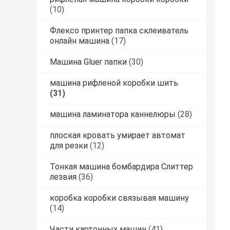
(10)
Флексо принтер папка склеиватель
онлайн машина
(17)
Машина Gluer папки
(30)
машина рифленой коробки шить
(31)
машина ламинатора каннелюры
(28)
плоская кровать умирает автомат
для резки
(12)
Тонкая машина бомбардира Слиттер
лезвия
(36)
коробка коробки связывая машину
(14)
Части картонных машин
(41)