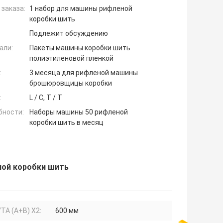
заказа:
1 набор для машины рифленой
коробки шить
Подлежит обсуждению
али:
Пакеты машины коробки шить
полиэтиленовой пленкой
:
3 месяца для рифленой машины
брошюровщицы коробки
:
L / C, T / T
бности:
Наборы машины 50 рифленой
коробки шить в месяц
ной коробки шить
ТА (A+B) X2:
600 мм