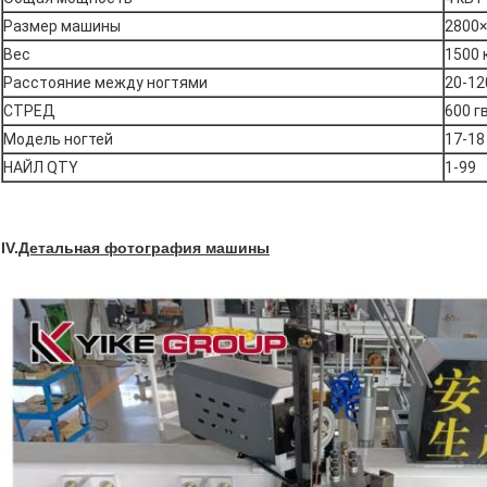
Размер машины
2800
Вес
1500 
Расстояние между ногтями
20-12
СТРЕД
600 г
Модель ногтей
17-18
НАЙЛ QTY
1-99
IV.
Детальная фотография машины