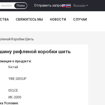
Отправить запрос
|
Russian
Поиск
ЕСТВА
СВЯЖИТЕСЬ МЫ
НОВОСТИ
СЛУЧАИ
фленой Коробки Шить
ашину рифленой коробки шить
мация о продукте:
Китай
YIKE GROUP
ISO,CE
ИК-2000
ка Условия: