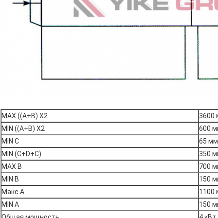
MAX ((A+B) X2
3600
MIN ((A+B) X2
600 
MIN C
65 мм
MIN (C+D+C)
350 
MAX B
700 
MIN B
150 
Макс А
1100
MIN A
150 
Общая мощность
4 кВт