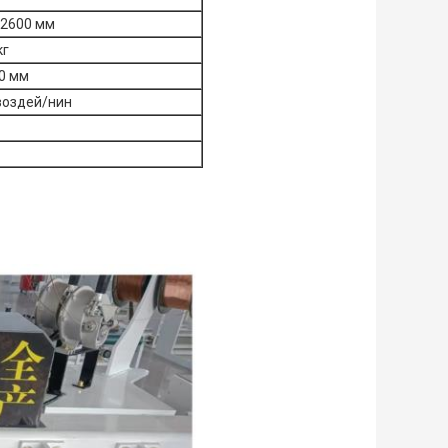
×2600 мм
кг
0 мм
воздей/нин