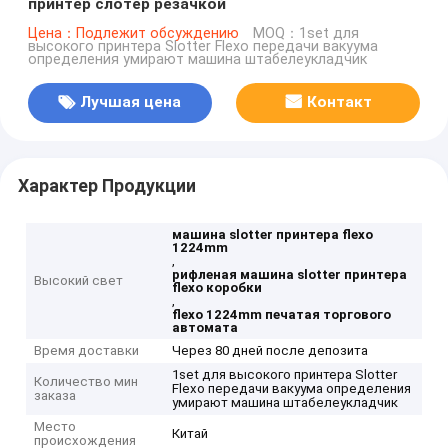
принтер слотер резачкой
Цена：Подлежит обсуждению
MOQ：1set для
высокого принтера Slotter Flexo передачи вакуума
определения умирают машина штабелеукладчик
Лучшая цена
Контакт
Характер Продукции
машина slotter принтера flexo
1224mm
,
рифленая машина slotter принтера
Высокий свет
flexo коробки
,
flexo 1224mm печатая торгового
автомата
Время доставки
Через 80 дней после депозита
1set для высокого принтера Slotter
Количество мин
Flexo передачи вакуума определения
заказа
умирают машина штабелеукладчик
Место
Китай
происхождения