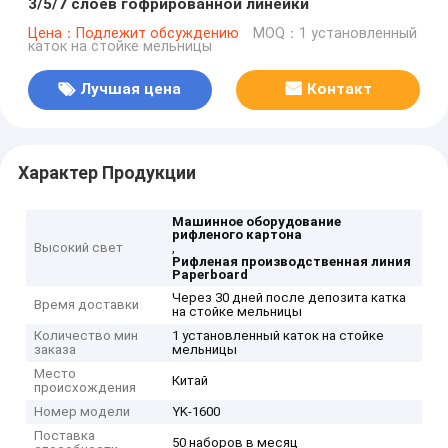
3/5/7 слоев гофрированной линейки
Цена：Подлежит обсуждению
MOQ：1 установленный
каток на стойке мельницы
Лучшая цена
Контакт
Характер Продукции
Машинное оборудование
рифленого картона
Высокий свет
,
Рифленая производственная линия
Paperboard
Через 30 дней после депозита катка
Время доставки
на стойке мельницы
Количество мин
1 установленный каток на стойке
заказа
мельницы
Место
Китай
происхождения
Номер модели
YK-1600
Поставка
50 наборов в месяц