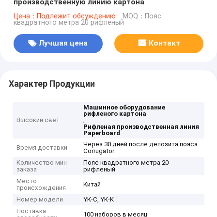
производственную линию картона
Цена：Подлежит обсуждению
MOQ：Пояс
квадратного метра 20 рифленый
Лучшая цена
Контакт
Характер Продукции
Машинное оборудование
рифленого картона
Высокий свет
,
Рифленая производственная линия
Paperboard
Через 30 дней после депозита пояса
Время доставки
Corrugator
Количество мин
Пояс квадратного метра 20
заказа
рифленый
Место
Китай
происхождения
Номер модели
YK-C, YK-K
Поставка
100 наборов в месяц