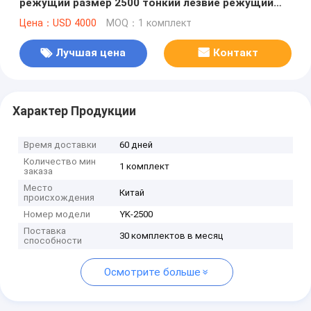
режущий размер 2500 тонкий лезвие режущий
сканирующий аппарат от YIKE GROUP
Цена：USD 4000
MOQ：1 комплект
Лучшая цена
Контакт
Характер Продукции
Время доставки
60 дней
Количество мин
1 комплект
заказа
Место
Китай
происхождения
Номер модели
YK-2500
Поставка
30 комплектов в месяц
способности
Осмотрите больше