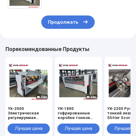
GROUP
Продолжать
Порекомендованные Продукты
Yk-2000
YK-1800
YK-2200 Ручно
Электрическая
гофрированные
тонкий лезви
регулируемая
коробки тонкое
Slitter Scorer
тонкая лопасть
лезвие режущее
крезер резачк
Слитер Скортер
сканирующее
YIKE GROUP
Лучшая цена
Лучшая цена
Лучшая ц
Машина для
устройство с 4/6
изготовления
лезвие