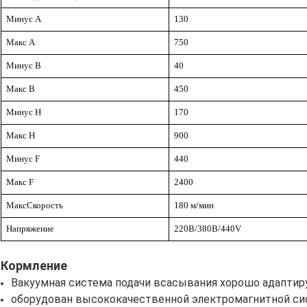
Минус А
130
Макс А
750
Минус B
40
Макс B
450
Минус H
170
Макс H
900
Минус F
440
Макс F
2400
Макс
Скорость
18
0 м/мин
Напряжение
220В/380В/4
40
V
Кормление
Вакуумная система подачи всасывания хорошо адаптир
оборудован высококачественной электромагнитной си