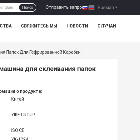
Отправить запрос
|
Russian
Поиск
ЕСТВА
СВЯЖИТЕСЬ МЫ
НОВОСТИ
СЛУЧАИ
ия Папок Для Гофрированной Коробки
машина для склеивания папок
мация о продукте:
Китай
YIKE GROUP
ISO CE
YK-1224