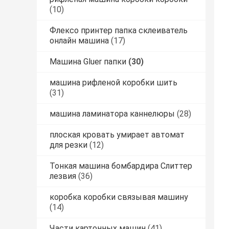
(10)
Флексо принтер папка склеиватель
онлайн машина
(17)
Машина Gluer папки
(30)
машина рифленой коробки шить
(31)
машина ламинатора каннелюры
(28)
плоская кровать умирает автомат
для резки
(12)
Тонкая машина бомбардира Слиттер
лезвия
(36)
коробка коробки связывая машину
(14)
Части картонных машин
(41)