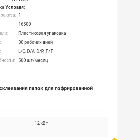
ка Условия:
заказа:
1
16500
али:
Пластиковая упаковка
:
30 рабочих дней
:
L/C, D/A, D/P, T/T
бности:
500 шт/месяц
склеивания папок для гофрированной
12 кВт