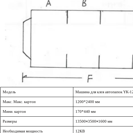
Модель
Машина для клея автопапок YK-1
Макс. Макс.
картон
120
0*2
4
00 мм
Мини.
картон
17
0*
44
0 мм
Размеры
13500
×
3500
×
1600 мм
Необходимая мощность
1
2
КВ