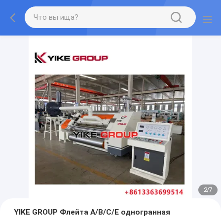
2
/
7
YIKE GROUP Флейта A/B/C/E одногранная