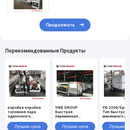
картона
Продолжать
Порекомендованные Продукты
коробка коробки
YIKE GROUP
YK-2200/Spee
топления пара
Быстрая
Тип быстро
одиночного
переменная
меняемого ро
обкладчика
роликовая машина
с одной стор
кассеты 360E делая
типа 150 м/мин с
Лучшая цена
Лучшая цена
Лучшая ц
машину с
одной фазой