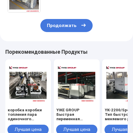
используемая для 3/5/7 линий
производства гофрированной
картонной бумаги
Продолжать
Порекомендованные Продукты
коробка коробки
YIKE GROUP
YK-2200/Spee
топления пара
Быстрая
Тип быстро
одиночного
переменная
меняемого ро
обкладчика
роликовая машина
с одной стор
кассеты 360E делая
типа 150 м/мин с
Лучшая цена
Лучшая цена
Лучшая ц
машину с
одной фазой