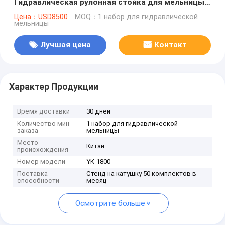
Гидравлическая рулонная стойка для мельницы,
используемая для 3/5/7 линий производства
Цена：USD8500
MOQ：1 набор для гидравлической
мельницы
гофрированной картонной бумаги
Лучшая цена
Контакт
Характер Продукции
Время доставки
30 дней
Количество мин
1 набор для гидравлической
заказа
мельницы
Место
Китай
происхождения
Номер модели
YK-1800
Поставка
Стенд на катушку 50 комплектов в
способности
месяц
Осмотрите больше