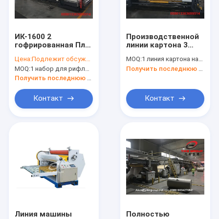
Путешествие фабрики
Проверка качества
ИК-1600 2
Производственной
гофрированная Плы
линии картона 3
Свяжитесь мы
производственная
Плы каток на
Цена:
Подлежит обсуждению
MOQ:
1 линия картона набора рифленая
линия картона,
стойке мельницы
MOQ:
1 набор для рифленой линии картона
Получить последнюю цену
рифленый
автоматической
Новости
одиночный
рифленой
Получить последнюю цену
обкладчик
гидравлический
Случаи
Контакт
Контакт
рифлёная производственная линия картона
Пояс Корругатор
Рифлёный ролик
Машина Slotter принтера Flexo
Линия машины
Полностью