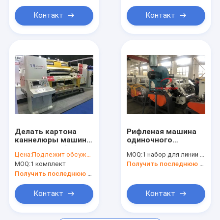
гидравлический
электрический
управляемый
Контакт
Контакт
Делать картона
Рифленая машина
каннелюры машины
одиночного
рифлевания бумаги
обкладчика
Цена:
Подлежит обсуждению
MOQ:
1 набор для линии одиночного обкладчика
стороны рифленого
картона, высокая
MOQ:
1 комплект
Получить последнюю цену
Папербоард
эффективность
одиночный
машины
Получить последнюю цену
рифлевания
Контакт
Контакт