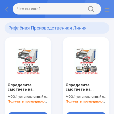
Рифлёная Производственная Линия
Картона
(183)
Определите
Определите
смотреть на
смотреть на
материал Kроме
материал Kроме
MOQ:
1 установленный одиночный обкладчик
MOQ:
1 установленный одиночный обкладчик
рифленой ширины
рифленой ширины
Получить последнюю цену
Получить последнюю цену
машины 1400-
машины 1400-
1800мм коробки
1800мм коробки
трудный
трудный