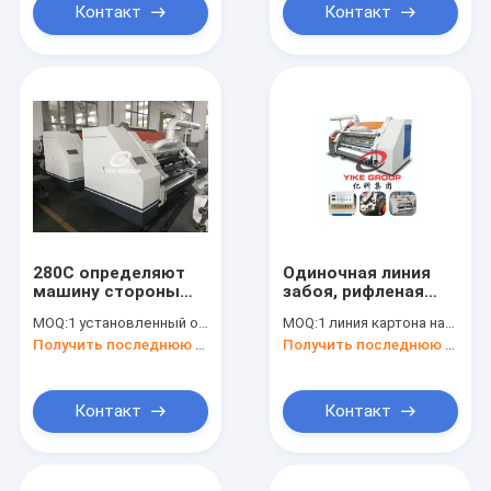
Контакт
Контакт
280С определяют
Одиночная линия
машину стороны
забоя, рифленая
для рифленой
ширина машины
MOQ:
1 установленный одиночный обкладчик
MOQ:
1 линия картона набора рифленая
производственной
делать коробки
Получить последнюю цену
Получить последнюю цену
линии картона
1400мм для
рифленого листа
Контакт
Контакт