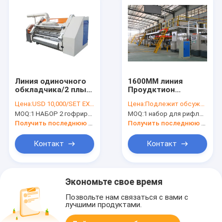
Линия одиночного
1600ММ линия
обкладчика/2 плы
Проудктион
гофрировала
картона 3 Плы
Цена:
USD 10,000/SET EXW FACTORY
Цена:
Подлежит обсуждению
производственную
рифленая для
MOQ:
1 НАБОР 2 гофрированного Плы - линия доски
MOQ:
1 набор для рифленой линии картона
линию картона
листов Папербоард
Получить последнюю цену
Получить последнюю цену
Контакт
Контакт
Экономьте свое время
Позвольте нам связаться с вами с
лучшими продуктами.