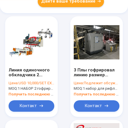
Дайте ваше требование
Линия одиночного
3 Плы гофрировал
обкладчика 2
линию размер
слоев/2 плы
Проудктион
Цена:
USD 10,000/SET EXW FACTORY
Цена:
Подлежит обсуждению
гофрировала
картона 1400-2200
MOQ:
1 НАБОР 2 гофрированного Плы - линия доски
MOQ:
1 набор для рифленой линии картона
производственную
мм для листов
линию картона
Папербоард
Получить последнюю цену
Получить последнюю цену
Контакт
Контакт