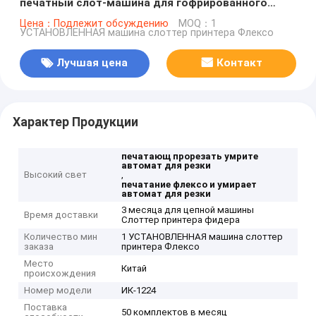
печатный слот-машина для гофрированного
картона ISO одобрен
Цена：Подлежит обсуждению
MOQ：1
УСТАНОВЛЕННАЯ машина слоттер принтера Флексо
Лучшая цена
Контакт
Характер Продукции
печатающ прорезать умрите
автомат для резки
Высокий свет
,
печатание флексо и умирает
автомат для резки
3 месяца для цепной машины
Время доставки
Слоттер принтера фидера
Количество мин
1 УСТАНОВЛЕННАЯ машина слоттер
заказа
принтера Флексо
Место
Китай
происхождения
Номер модели
ИК-1224
Поставка
50 комплектов в месяц