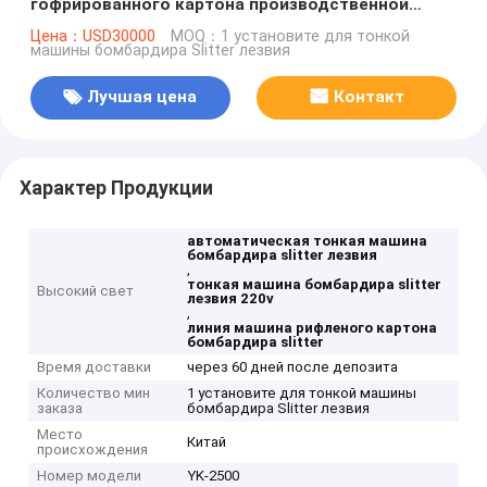
гофрированного картона производственной
линии
Цена：USD30000
MOQ：1 установите для тонкой
машины бомбардира Slitter лезвия
Лучшая цена
Контакт
Характер Продукции
автоматическая тонкая машина
бомбардира slitter лезвия
,
тонкая машина бомбардира slitter
Высокий свет
лезвия 220v
,
линия машина рифленого картона
бомбардира slitter
Время доставки
через 60 дней после депозита
Количество мин
1 установите для тонкой машины
заказа
бомбардира Slitter лезвия
Место
Китай
происхождения
Номер модели
YK-2500